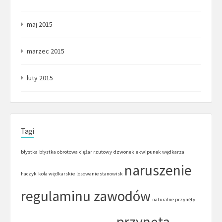
maj 2015
marzec 2015
luty 2015
Tagi
błystka
błystka obrotowa
ciężar rzutowy
dzwonek
ekwipunek wędkarza
naruszenie
haczyk
koła wędkarskie
losowanie stanowisk
regulaminu zawodów
naturalne przynęty
przynęta