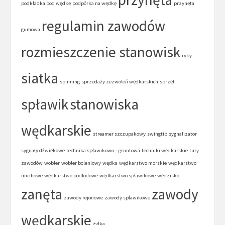
podkładka pod wędkę
podpórka na wędkę
przynęta
regulamin zawodów
gumowa
rozmieszczenie stanowisk
ryby
siatka
spinning
sprzedaży zezwoleń wędkarskich
sprzęt
spławik
stanowiska
wędkarskie
streamer szczupakowy
swingtip
sygnalizator
sygnały dźwiękowe
technika spławikowo – gruntowa
techniki wędkarskie
tury
zawodów
wobler
wobler boleniowy
wędka
wędkarstwo morskie
wędkarstwo
muchowe
wędkarstwo podlodowe
wędkarstwo spławikowe
wędzisko
zanęta
zawody
zawody rejonowe
zawody spławikowe
wędkarskie
żyłka