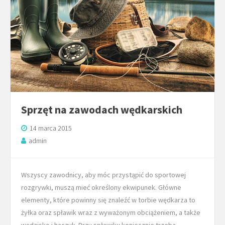
Sprzęt na zawodach wędkarskich
14 marca 2015
admin
Wszyscy zawodnicy, aby móc przystąpić do sportowej
rozgrywki, muszą mieć określony ekwipunek. Główne
elementy, które powinny się znaleźć w torbie wędkarza to
żyłka oraz spławik wraz z wyważonym obciążeniem, a także
wędzisko i haczyk. Przy spławiku koniecznie trzeba