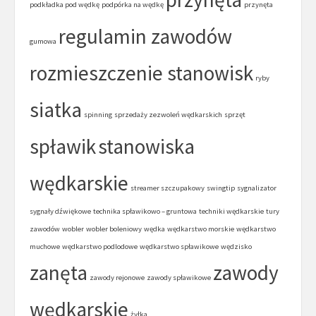
podkładka pod wędkę
podpórka na wędkę
przynęta
regulamin zawodów
gumowa
rozmieszczenie stanowisk
ryby
siatka
spinning
sprzedaży zezwoleń wędkarskich
sprzęt
spławik
stanowiska
wędkarskie
streamer szczupakowy
swingtip
sygnalizator
sygnały dźwiękowe
technika spławikowo – gruntowa
techniki wędkarskie
tury
zawodów
wobler
wobler boleniowy
wędka
wędkarstwo morskie
wędkarstwo
muchowe
wędkarstwo podlodowe
wędkarstwo spławikowe
wędzisko
zanęta
zawody
zawody rejonowe
zawody spławikowe
wędkarskie
żyłka