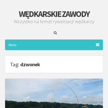
WĘDKARSKIE ZAWODY
Wszystko na temat rywalizacji wędkarzy
Menu
Tag:
dzwonek