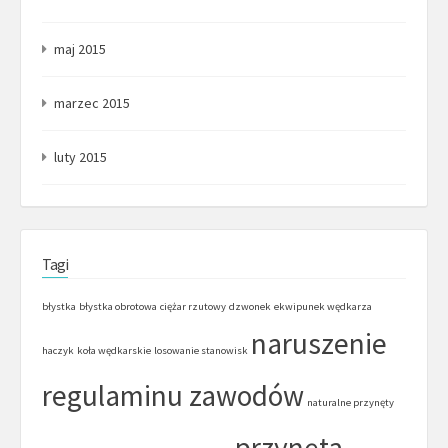
maj 2015
marzec 2015
luty 2015
Tagi
błystka
błystka obrotowa
ciężar rzutowy
dzwonek
ekwipunek wędkarza
naruszenie
haczyk
koła wędkarskie
losowanie stanowisk
regulaminu zawodów
naturalne przynęty
przynęta