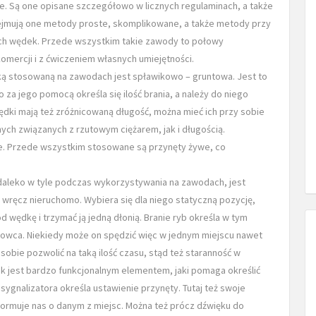
ele. Są one opisane szczegółowo w licznych regulaminach, a także
jmują one metody proste, skomplikowane, a także metody przy
ych wędek. Przede wszystkim takie zawody to połowy
omercji i z ćwiczeniem własnych umiejętności.
iką stosowaną na zawodach jest spławikowo – gruntowa. Jest to
o za jego pomocą określa się ilość brania, a należy do niego
ędki mają też zróżnicowaną długość, można mieć ich przy sobie
nych związanych z rzutowym ciężarem, jak i długością.
e. Przede wszystkim stosowane są przynęty żywe, co
ki daleko w tyle podczas wykorzystywania na zawodach, jest
wręcz nieruchomo. Wybiera się dla niego statyczną pozycję,
 wędkę i trzymać ją jedną dłonią. Branie ryb określa w tym
towca. Niekiedy może on spędzić więc w jednym miejscu nawet
sobie pozwolić na taką ilość czasu, stąd też staranność w
ik jest bardzo funkcjonalnym elementem, jaki pomaga określić
 sygnalizatora określa ustawienie przynęty. Tutaj też swoje
ormuje nas o danym z miejsc. Można też prócz dźwięku do