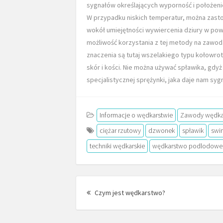
sygnałów określających wyporność i położeni
W przypadku niskich temperatur, można zas
wokół umiejętności wywiercenia dziury w pow
możliwość korzystania z tej metody na zawod
znaczenia są tutaj wszelakiego typu kołowrot
skór i kości. Nie można używać spławika, gdy
specjalistycznej sprężynki, jaka daje nam syg
Informacje o wędkarstwie
Zawody wędka
ciężar rzutowy
dzwonek
spławik
swin
techniki wędkarskie
wędkarstwo podlodowe
Post
Previous
navigation
Czym jest wędkarstwo?
post: