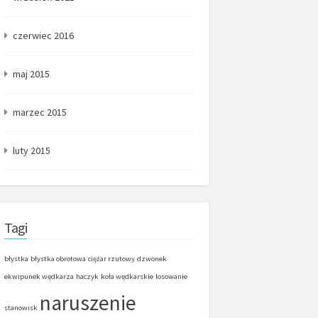
czerwiec 2016
maj 2015
marzec 2015
luty 2015
Tagi
błystka
błystka obrotowa
ciężar rzutowy
dzwonek
ekwipunek wędkarza
haczyk
koła wędkarskie
losowanie
naruszenie
stanowisk