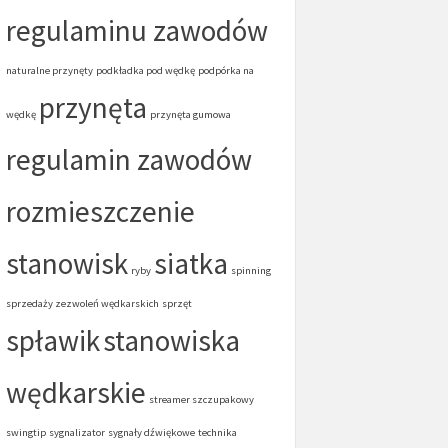
regulaminu zawodów
naturalne przynęty
podkładka pod wędkę
podpórka na
przynęta
wędkę
przynęta gumowa
regulamin zawodów
rozmieszczenie
stanowisk
siatka
ryby
spinning
sprzedaży zezwoleń wędkarskich
sprzęt
spławik
stanowiska
wędkarskie
streamer szczupakowy
swingtip
sygnalizator
sygnały dźwiękowe
technika