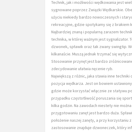
Technik, jak i możliwości wędkowania jest wi
sygnowane poprzez Związki Wędkarskie. Obe
użyciu niekiedy bardzo nowoczesnych i star
rekreacyjne, gdzie spotykamy się z brakiem k
Najbardziej znaną i popularną zarazem techn
technika, w której ważnym jest sygnalizator. T
dzwonek, spławik oraz tak zwany swingtip. W
kilkanaście. Muszą jednak trzymać się wytycz
Stosowanie przynęt jest bardzo zróżnicowan
zdecydowanie ułatwia nęcenie ryb.
Największą z różnic, jaka stawia inne techni
pozycja wędkarza. Jest on bowiem ustawiony 
gdzie może korzystać włącznie ze statywu pod
przypadku częstotliwość poruszania się spor
kilka godzin. Na zawodach niestety nie można 
przygotowaniu zanęt jest bardzo duża. Spław
położenie naszej zanęty, a przy korzystaniu z
zastosowanie znajduje dzwoneczek, który inf