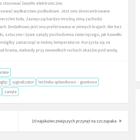
e stosować światło elektroniczne.
tosować wędkarstwo podlodowe. Jest ono skoncentrowane
ierzchni lodu. Zazwyczaj bardzo mroźną zimą zachodzi
ach. Dodatkowo jest ona preferowana w zimnych krajach. Nie bez
ki, sztuczne i żywe zanęty pochodzenia zwierzęcego, jak kawałki
ż mógłby zamarznąć w niskiej temperaturze. Korzysta się ze
nał brania, niekiedy przy niewielkich ruchach okazów pod wodą.
rskie
gtip
sygnalizator
technika spławikowo – gruntowa
zanęta
Next
10 najskuteczniejszych przynęt na szczupaka
Post: